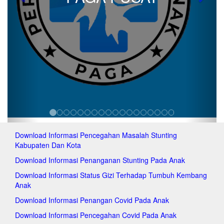
Previous
Next
pa
pag
pag
pag
pa
pa
pa
pa
pag
pag
pag
pag
pag
Download Informasi Pencegahan Masalah Stunting
pa
Kabupaten Dan Kota
pa
pag
Download Informasi Penanganan Stunting Pada Anak
pag
Download Informasi Status Gizi Terhadap Tumbuh Kembang
pa
Anak
pa
pa
Download Informasi Penangan Covid Pada Anak
pa
Download Informasi Pencegahan Covid Pada Anak
pa