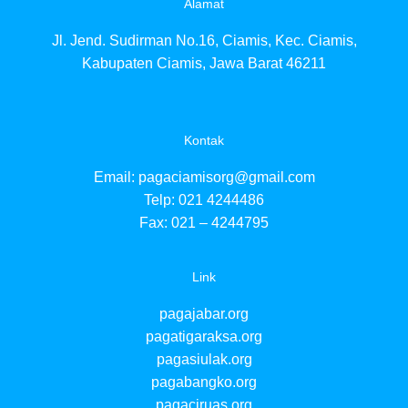
Alamat
pag
pag
Jl. Jend. Sudirman No.16, Ciamis, Kec. Ciamis,
pa
pa
Kabupaten Ciamis, Jawa Barat 46211
pa
pa
pa
pa
Kontak
pa
pa
Email:
pagaciamisorg@gmail.com
pa
Telp: 021 4244486
pa
Fax: 021 – 4244795
pa
pag
pa
Link
pag
pag
pagajabar.org
pa
pa
pagatigaraksa.org
pa
pagasiulak.org
pa
pagabangko.org
pagaciruas.org